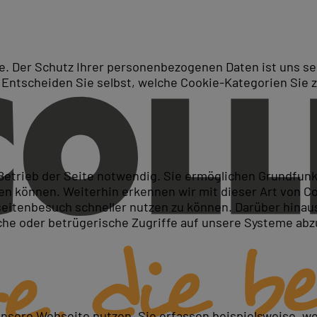
. Der Schutz Ihrer personenbezogenen Daten ist uns seh
 Entscheiden Sie selbst, welche Cookie-Kategorien Sie 
Suche
e in Saarbrücken
 Betrieb der Seite notwendig. Sie ermöglichen Grundfun
 können. Weiterhin erkennen wir mit dieser Art von Cook
itenbesuch schneller nutzen zu können. Darüber hinaus
iche oder betrügerische Zugriffe auf unsere Systeme ab
unsere Webseite nutzen. Sie erfassen beispielsweise, w