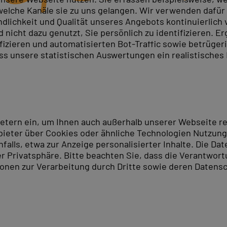
elche Kanäle sie zu uns gelangen. Wir verwenden dafür D
ndlichkeit und Qualität unseres Angebots kontinuierlich
nicht dazu genutzt, Sie persönlich zu identifizieren. Er
schaft sind für kaufmännische Berufe eine praxisnahe 
ifizieren und automatisierten Bot-Traffic sowie betrüge
n am Rechner und Teilnahmezertifikat.
ass unsere statistischen Auswertungen ein realistisches
n sicheren Umgang mit Buchführung, Fakturierung und 
h praxisnahe Lexware-Kenntnisse an: von Buchhaltung 
durchgeführt und beinhalten ein Teilnahmezertifikat. In
ietern ein, um Ihnen auch außerhalb unserer Webseite 
ieter über Cookies oder ähnliche Technologien Nutzungs
lls, etwa zur Anzeige personalisierter Inhalte. Die Date
ndort Saarbrücken
er Privatsphäre. Bitte beachten Sie, dass die Verantwor
tionen zur Verarbeitung durch Dritte sowie deren Datensc
finden Sie unser Lexware Training-Center in Saarbrücke
n Angebote der Stadt erkunden. Saarbrücken bietet vie
rants das Herzstück der Stadt und lädt nach Ihrer Schul
es Saarlandes zahlreiche Museen und Galerien.