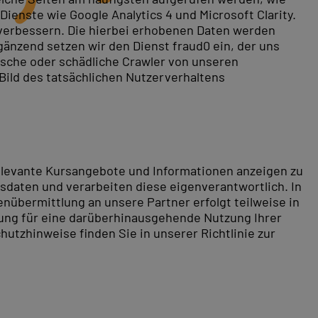
ienste wie Google Analytics 4 und Microsoft Clarity.
 verbessern. Die hierbei erhobenen Daten werden
gänzend setzen wir den Dienst fraud0 ein, der uns
und nachweisbare Qualifikation.
rische oder schädliche Crawler von unseren
 Bild des tatsächlichen Nutzerverhaltens
Lohnabrechnung.
und Jahresabschluss über Lohn- und Gehaltsabrechnung
formieren Sie sich jetzt über den
Lexware Kurs in
relevante Kursangebote und Informationen anzeigen zu
daten und verarbeiten diese eigenverantwortlich. In
nübermittlung an unsere Partner erfolgt teilweise in
tung für eine darüberhinausgehende Nutzung Ihrer
hutzhinweise finden Sie in unserer Richtlinie zur
n. Von hier aus sind Sie in wenigen Minuten in der
le imposante Bauten aus vergangenen Jahrhunderten. Der
ung zum Verweilen ein. Für Kunst- und