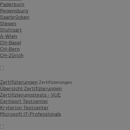
Paderborn
Regensburg
Saarbrücken
Siegen
Stuttgart
A-Wien
CH-Basel
CH-Bern
CH-Zürich
Zertifizierungen
Zertifizierungen
Übersicht Zertifizierungen
Zertifizierungstests - VUE
Certiport Testcenter
Kryterion Testcenter
Microsoft IT-Professionals