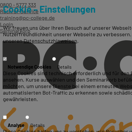
0800 - 5777 333
Cookie – Einstellungen
Rückruf-Service
training@pc-college.de
Login
Wir freuen uns über Ihren Besuch auf unserer Webseite
Seminarkorb
Nutzerfreundlichkeit unserer Webseite zu verbessern.
unseren
Datenschutzhinweisen
.
Lexware Schulungen & Kurs
Notwendige Cookies
Details
Diese Cookies sind technisch erforderlich und für den
ansehen, Kurse auswählen und den Seminarkorb befüllen
möchten, um unsere Dienste bei einem erneuten Webse
automatisierten Bot-Traffic zu erkennen sowie schädl
gewährleisten.
Analyse
Details
Diese Cookies helfen uns zu verstehen, wie Besucher 