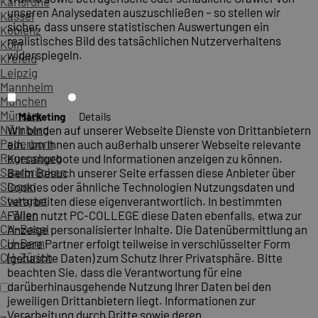
Karlsruhe
unseren Analysedaten auszuschließen – so stellen wir
Kassel
sicher, dass unsere statistischen Auswertungen ein
Koblenz
realistisches Bild des tatsächlichen Nutzerverhaltens
Köln
widerspiegeln.
Krefeld
Leipzig
Mannheim
München
Münster
Marketing
Details
Nürnberg
Wir binden auf unserer Webseite Dienste von Drittanbietern
Paderborn
ein, um Ihnen auch außerhalb unserer Webseite relevante
Regensburg
Kursangebote und Informationen anzeigen zu können.
Saarbrücken
Beim Besuch unserer Seite erfassen diese Anbieter über
Siegen
Cookies oder ähnliche Technologien Nutzungsdaten und
Stuttgart
verarbeiten diese eigenverantwortlich. In bestimmten
A-Wien
Fällen nutzt PC-COLLEGE diese Daten ebenfalls, etwa zur
CH-Basel
Anzeige personalisierter Inhalte. Die Datenübermittlung an
CH-Bern
unsere Partner erfolgt teilweise in verschlüsselter Form
CH-Zürich
(gehashte Daten) zum Schutz Ihrer Privatsphäre. Bitte
beachten Sie, dass die Verantwortung für eine
darüberhinausgehende Nutzung Ihrer Daten bei den
jeweiligen Drittanbietern liegt. Informationen zur
Verarbeitung durch Dritte sowie deren