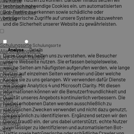
Alle Kurse
technisch notwendige Cookies ein, um automatisierten
Firmenseminare
Bot-Traffic zu erkennen sowie schädliche oder
Garantietermine
betrügerische Zugriffe auf unsere Systeme abzuwehren
Vorteile
und die Sicherheit unserer Website zu gewährleisten.
Schulungsorte
Schulungsorte
Analyse
Details
Alle Schulungsorte
Diese Cookies helfen uns zu verstehen, wie Besucher
Live-Online-Training
unsere Webseite nutzen. Sie erfassen beispielsweise,
Berlin
welche Seiten am häufigsten aufgerufen werden, wie lange
Bremen
Nutzer auf einzelnen Seiten verweilen und über welche
Dortmund
Kanäle sie zu uns gelangen. Wir verwenden dafür Dienste
Dresden
wie Google Analytics 4 und Microsoft Clarity. Mit diesen
Düsseldorf
Informationen können wir die Benutzerfreundlichkeit und
Erfurt
Qualität unseres Angebots kontinuierlich verbessern. Die
Essen
hierbei erhobenen Daten werden ausschließlich zu
Frankfurt
statistischen Zwecken verwendet und nicht dazu genutzt,
Freiburg
Sie persönlich zu identifizieren. Ergänzend setzen wir den
Hamburg
Dienst fraud0 ein, der uns dabei unterstützt, echte Nutzer
Hannover
zuverlässiger zu identifizieren und automatisierten Bot-
Jena
Traffic sowie betrügerische oder schädliche Crawler von