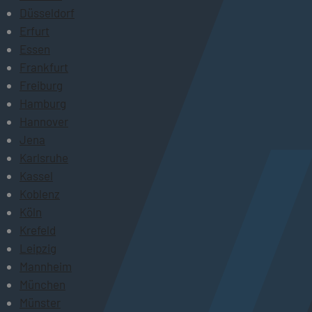
Düsseldorf
Erfurt
Essen
Frankfurt
Freiburg
Hamburg
Hannover
Jena
Karlsruhe
Kassel
Koblenz
Köln
Krefeld
Leipzig
Mannheim
München
Münster