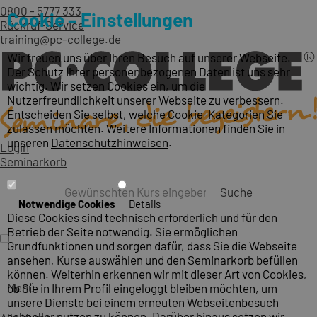
0800 - 5777 333
Cookie – Einstellungen
Rückruf-Service
training@pc-college.de
Wir freuen uns über Ihren Besuch auf unserer Webseite.
Der Schutz Ihrer personenbezogenen Daten ist uns sehr
wichtig. Wir setzen Cookies ein, um die
Nutzerfreundlichkeit unserer Webseite zu verbessern.
Entscheiden Sie selbst, welche Cookie-Kategorien Sie
zulassen möchten. Weitere Informationen finden Sie in
unseren
Datenschutzhinweisen
.
Login
Seminarkorb
Suche
Notwendige Cookies
Details
Diese Cookies sind technisch erforderlich und für den
Betrieb der Seite notwendig. Sie ermöglichen
Grundfunktionen und sorgen dafür, dass Sie die Webseite
ansehen, Kurse auswählen und den Seminarkorb befüllen
können. Weiterhin erkennen wir mit dieser Art von Cookies,
Menü
ob Sie in Ihrem Profil eingeloggt bleiben möchten, um
unsere Dienste bei einem erneuten Webseitenbesuch
schneller nutzen zu können. Darüber hinaus setzen wir