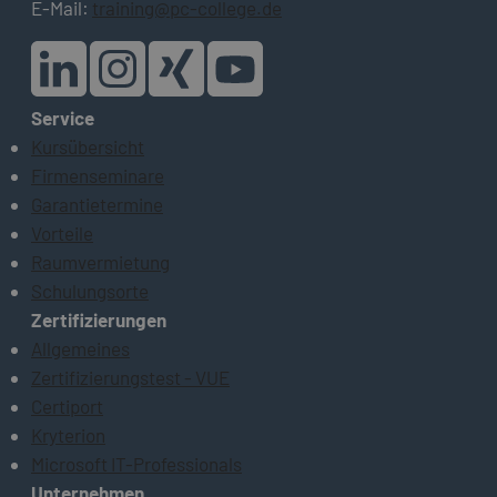
E-Mail:
training@pc-college.de
Service
Kursübersicht
Firmenseminare
Garantietermine
Vorteile
Raumvermietung
Schulungsorte
Zertifizierungen
Allgemeines
Zertifizierungstest - VUE
Certiport
Kryterion
Microsoft IT-Professionals
Unternehmen