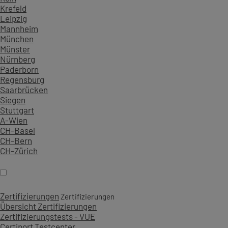
Krefeld
Leipzig
Mannheim
München
Münster
Nürnberg
Paderborn
Regensburg
Saarbrücken
Siegen
Stuttgart
A-Wien
CH-Basel
CH-Bern
CH-Zürich
Zertifizierungen
Zertifizierungen
Übersicht Zertifizierungen
Zertifizierungstests - VUE
Certiport Testcenter