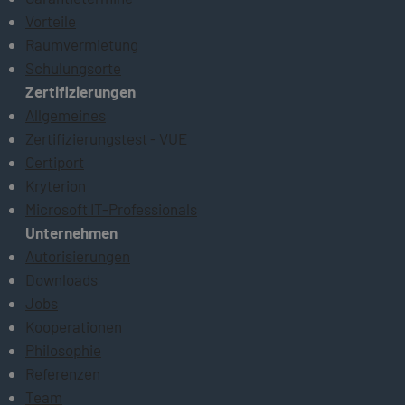
Vorteile
Raumvermietung
Schulungsorte
Zertifizierungen
Allgemeines
Zertifizierungstest - VUE
Certiport
Kryterion
Microsoft IT-Professionals
Unternehmen
Autorisierungen
Downloads
Jobs
Kooperationen
Philosophie
Referenzen
Team