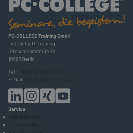
PC-COLLEGE Training GmbH
Institut für IT-Training
Stresemannstraße 78
10963 Berlin
Tel.:
+49 (0)30 235 00 00
E-Mail:
training@pc-college.de
Service
Kursübersicht
Firmenseminare
Garantietermine