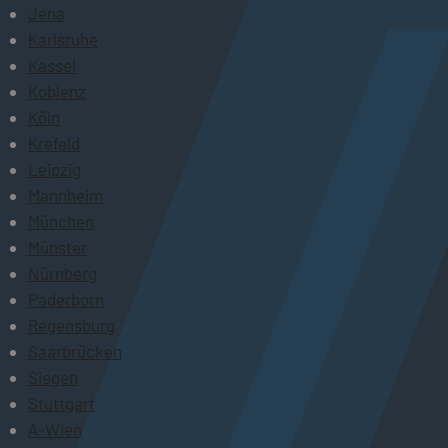
Jena
Karlsruhe
Kassel
Koblenz
Köln
Krefeld
Leipzig
Mannheim
München
Münster
Nürnberg
Paderborn
Regensburg
Saarbrücken
Siegen
Stuttgart
A-Wien