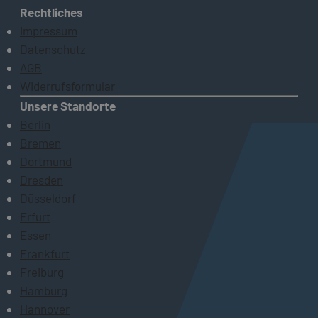
Rechtliches
Impressum
Datenschutz
AGB
Widerrufsformular
Unsere Standorte
Berlin
Bremen
Dortmund
Dresden
Düsseldorf
Erfurt
Essen
Frankfurt
Freiburg
Hamburg
Hannover