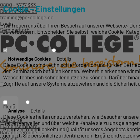
0800 - 5777 333
Cookie – Einstellungen
Rückruf-Service
training@pc-college.de
Login
Wir freuen uns über Ihren Besuch auf unserer Webseite. Der 
Seminarkorb
zu verbessern. Entscheiden Sie selbst, welche Cookie-Kateg
Notwendige Cookies
Details
Diese Cookies sind technisch erforderlich und für den Betri
den Seminarkorb befüllen können. Weiterhin erkennen wir mit
Webseitenbesuch schneller nutzen zu können. Darüber hinaus
Zugriffe auf unsere Systeme abzuwehren und die Sicherheit 
Menü
Analyse
Details
Diese Cookies helfen uns zu verstehen, wie Besucher unsere 
Alle Kurse
Seiten verweilen und über welche Kanäle sie zu uns gelangen.
Firmenseminare
Benutzerfreundlichkeit und Qualität unseres Angebots konti
Garantietermine
genutzt, Sie persönlich zu identifizieren. Ergänzend setzen w
Vorteile