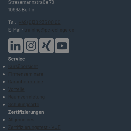
Stresemannstraße 78
10963 Berlin
Tel.:
+49 (0)30 235 00 00
E-Mail:
training@pc-college.de
Service
Kursübersicht
Firmenseminare
Garantietermine
Vorteile
Raumvermietung
Schulungsorte
Zertifizierungen
Allgemeines
Zertifizierungstest - VUE