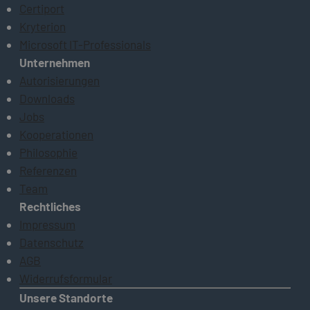
Certiport
Kryterion
Microsoft IT-Professionals
Unternehmen
Autorisierungen
Downloads
Jobs
Kooperationen
Philosophie
Referenzen
Team
Rechtliches
Impressum
Datenschutz
AGB
Widerrufsformular
Unsere Standorte