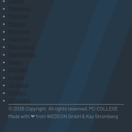
Leipzig
Mannheim
München
Münster
Nürnberg
Paderborn
Regensburg
Saarbrücken
Siegen
Stuttgart
A-Wien
CH-Basel
CH-Bern
CH-Zürich
© 2026 Copyright. All rights reserved. PC-COLLEGE
Made with ❤ from WEDEON GmbH & Kay Stromberg