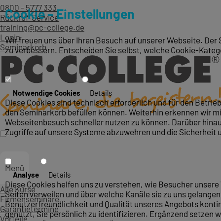
0800 - 5777 333
Cookie – Einstellungen
Rückruf-Service
training@pc-college.de
Login
Wir freuen uns über Ihren Besuch auf unserer Webseite. Der 
Seminarkorb
zu verbessern. Entscheiden Sie selbst, welche Cookie-Kateg
Notwendige Cookies
Details
Diese Cookies sind technisch erforderlich und für den Betri
den Seminarkorb befüllen können. Weiterhin erkennen wir mit
Webseitenbesuch schneller nutzen zu können. Darüber hinaus
Zugriffe auf unsere Systeme abzuwehren und die Sicherheit 
Menü
Analyse
Details
Diese Cookies helfen uns zu verstehen, wie Besucher unsere 
Alle Kurse
Seiten verweilen und über welche Kanäle sie zu uns gelangen.
Firmenseminare
Benutzerfreundlichkeit und Qualität unseres Angebots konti
Garantietermine
genutzt, Sie persönlich zu identifizieren. Ergänzend setzen w
Vorteile