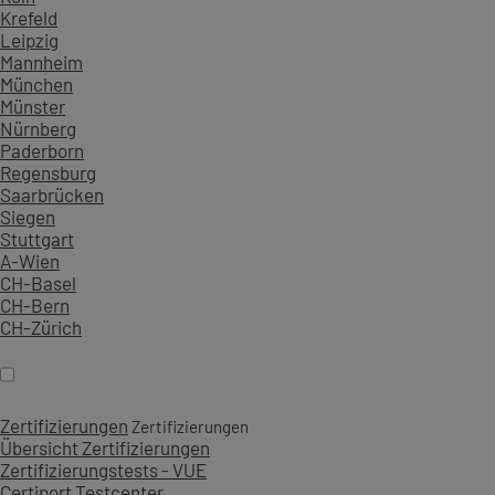
Krefeld
Leipzig
Mannheim
München
Münster
Nürnberg
Paderborn
Regensburg
Saarbrücken
Siegen
Stuttgart
A-Wien
CH-Basel
CH-Bern
CH-Zürich
Zertifizierungen
Zertifizierungen
Übersicht Zertifizierungen
Zertifizierungstests - VUE
Certiport Testcenter