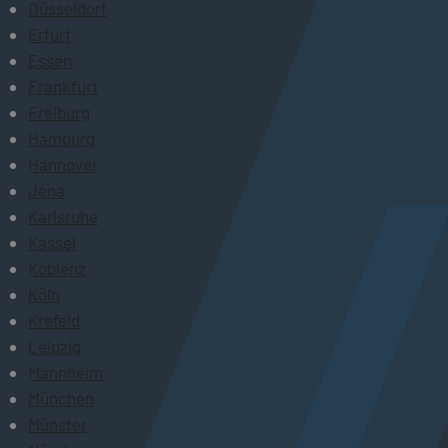
Düsseldorf
Erfurt
Essen
Frankfurt
Freiburg
Hamburg
Hannover
Jena
Karlsruhe
Kassel
Koblenz
Köln
Krefeld
Leipzig
Mannheim
München
Münster