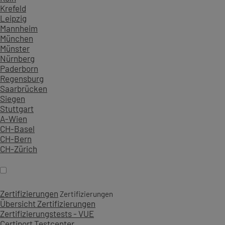
Krefeld
Leipzig
Mannheim
München
Münster
Nürnberg
Paderborn
Regensburg
Saarbrücken
Siegen
Stuttgart
A-Wien
CH-Basel
CH-Bern
CH-Zürich
Zertifizierungen
Zertifizierungen
Übersicht Zertifizierungen
Zertifizierungstests - VUE
Certiport Testcenter