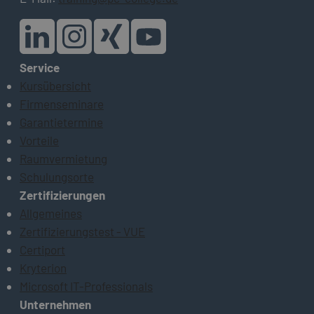
Service
Kursübersicht
Firmenseminare
Garantietermine
Vorteile
Raumvermietung
Schulungsorte
Zertifizierungen
Allgemeines
Zertifizierungstest - VUE
Certiport
Kryterion
Microsoft IT-Professionals
Unternehmen