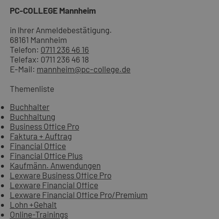
PC-COLLEGE Mannheim
in Ihrer Anmeldebestätigung.
68161 Mannheim
Telefon:
0711 236 46 16
Telefax: 0711 236 46 18
E-Mail:
mannheim@pc-college.de
Themenliste
Buchhalter
Buchhaltung
Business Office Pro
Faktura + Auftrag
Financial Office
Financial Office Plus
Kaufmänn. Anwendungen
Lexware Business Office Pro
Lexware Financial Office
Lexware Financial Office Pro/Premium
Lohn +Gehalt
Online-Trainings