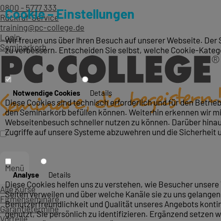
0800 - 5777 333
Cookie – Einstellungen
Rückruf-Service
training@pc-college.de
Login
Wir freuen uns über Ihren Besuch auf unserer Webseite. Der 
Seminarkorb
zu verbessern. Entscheiden Sie selbst, welche Cookie-Kateg
Notwendige Cookies
Details
Diese Cookies sind technisch erforderlich und für den Betri
den Seminarkorb befüllen können. Weiterhin erkennen wir mit
Webseitenbesuch schneller nutzen zu können. Darüber hinaus
Zugriffe auf unsere Systeme abzuwehren und die Sicherheit 
Menü
Analyse
Details
Diese Cookies helfen uns zu verstehen, wie Besucher unsere 
Alle Kurse
Seiten verweilen und über welche Kanäle sie zu uns gelangen.
Firmenseminare
Benutzerfreundlichkeit und Qualität unseres Angebots konti
Garantietermine
genutzt, Sie persönlich zu identifizieren. Ergänzend setzen w
Vorteile