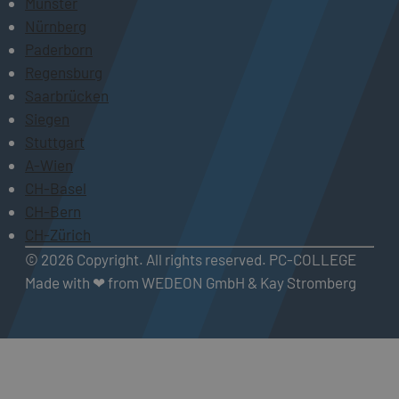
Münster
Nürnberg
Paderborn
Regensburg
Saarbrücken
Siegen
Stuttgart
A-Wien
CH-Basel
CH-Bern
CH-Zürich
© 2026 Copyright. All rights reserved. PC-COLLEGE
Made with ❤ from WEDEON GmbH & Kay Stromberg