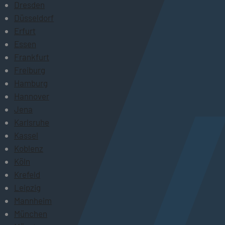
Dresden
Düsseldorf
Erfurt
Essen
Frankfurt
Freiburg
Hamburg
Hannover
Jena
Karlsruhe
Kassel
Koblenz
Köln
Krefeld
Leipzig
Mannheim
München