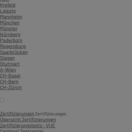
Krefeld
Leipzig
Mannheim
München
Münster
Nürnberg
Paderborn
Regensburg
Saarbrücken
Siegen
Stuttgart
A-Wien
CH-Basel
CH-Bern
CH-Zürich
Zertifizierungen
Zertifizierungen
Übersicht Zertifizierungen
Zertifizierungstests - VUE
Certiport Testcenter