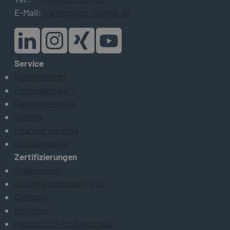
E-Mail:
training@pc-college.de
Service
Kursübersicht
Firmenseminare
Garantietermine
Vorteile
Raumvermietung
Schulungsorte
Zertifizierungen
Allgemeines
Zertifizierungstest - VUE
Certiport
Kryterion
Microsoft IT-Professionals