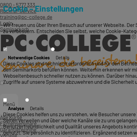
0800 - 5777 333
Cookie – Einstellungen
Rückruf-Service
training@pc-college.de
Login
Wir freuen uns über Ihren Besuch auf unserer Webseite. Der 
Seminarkorb
zu verbessern. Entscheiden Sie selbst, welche Cookie-Kateg
Notwendige Cookies
Details
Diese Cookies sind technisch erforderlich und für den Betri
den Seminarkorb befüllen können. Weiterhin erkennen wir mit
Webseitenbesuch schneller nutzen zu können. Darüber hinaus
Zugriffe auf unsere Systeme abzuwehren und die Sicherheit 
Menü
Analyse
Details
Diese Cookies helfen uns zu verstehen, wie Besucher unsere 
Alle Kurse
Seiten verweilen und über welche Kanäle sie zu uns gelangen.
Firmenseminare
Benutzerfreundlichkeit und Qualität unseres Angebots konti
Garantietermine
genutzt, Sie persönlich zu identifizieren. Ergänzend setzen w
Vorteile