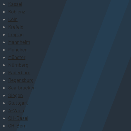
Kassel
Koblenz
Köln
Krefeld
Leipzig
Mannheim
München
Münster
Nürnberg
Paderborn
Regensburg
Saarbrücken
Siegen
Stuttgart
A-Wien
CH-Basel
CH-Bern