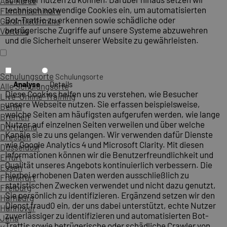
Alle Kurse
technisch notwendige Cookies ein, um automatisierten
Firmenseminare
Bot-Traffic zu erkennen sowie schädliche oder
Garantietermine
betrügerische Zugriffe auf unsere Systeme abzuwehren
Vorteile
und die Sicherheit unserer Website zu gewährleisten.
Schulungsorte
Schulungsorte
Analyse
Details
Alle Schulungsorte
Diese Cookies helfen uns zu verstehen, wie Besucher
Live-Online-Training
unsere Webseite nutzen. Sie erfassen beispielsweise,
Berlin
welche Seiten am häufigsten aufgerufen werden, wie lange
Bremen
Nutzer auf einzelnen Seiten verweilen und über welche
Dortmund
Kanäle sie zu uns gelangen. Wir verwenden dafür Dienste
Dresden
wie Google Analytics 4 und Microsoft Clarity. Mit diesen
Düsseldorf
Informationen können wir die Benutzerfreundlichkeit und
Erfurt
Qualität unseres Angebots kontinuierlich verbessern. Die
Essen
hierbei erhobenen Daten werden ausschließlich zu
Frankfurt
statistischen Zwecken verwendet und nicht dazu genutzt,
Freiburg
Sie persönlich zu identifizieren. Ergänzend setzen wir den
Hamburg
Dienst fraud0 ein, der uns dabei unterstützt, echte Nutzer
Hannover
zuverlässiger zu identifizieren und automatisierten Bot-
Jena
Traffic sowie betrügerische oder schädliche Crawler von