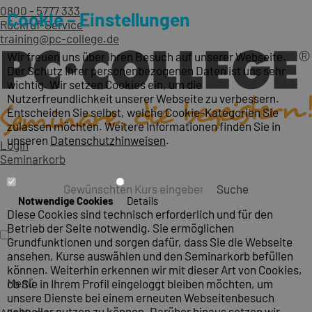
0800 - 5777 333
Cookie – Einstellungen
Rückruf-Service
training@pc-college.de
Wir freuen uns über Ihren Besuch auf unserer Webseite.
Der Schutz Ihrer personenbezogenen Daten ist uns sehr
wichtig. Wir setzen Cookies ein, um die
Nutzerfreundlichkeit unserer Webseite zu verbessern.
Entscheiden Sie selbst, welche Cookie-Kategorien Sie
zulassen möchten. Weitere Informationen finden Sie in
unseren
Datenschutzhinweisen
.
Login
Seminarkorb
Suche
Notwendige Cookies
Details
Diese Cookies sind technisch erforderlich und für den
Betrieb der Seite notwendig. Sie ermöglichen
Grundfunktionen und sorgen dafür, dass Sie die Webseite
ansehen, Kurse auswählen und den Seminarkorb befüllen
können. Weiterhin erkennen wir mit dieser Art von Cookies,
Menü
ob Sie in Ihrem Profil eingeloggt bleiben möchten, um
unsere Dienste bei einem erneuten Webseitenbesuch
schneller nutzen zu können. Darüber hinaus setzen wir