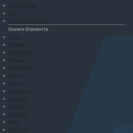
Datenschutz
AGB
Widerrufsformular
Unsere Standorte
Berlin
Bremen
Dortmund
Dresden
Düsseldorf
Erfurt
Essen
Frankfurt
Freiburg
Hamburg
Hannover
Jena
Karlsruhe