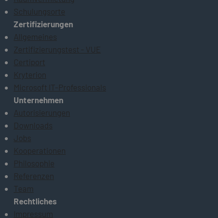
Schulungsorte
Zertifizierungen
Allgemeines
Zertifizierungstest - VUE
Certiport
Kryterion
Microsoft IT-Professionals
Unternehmen
Autorisierungen
Downloads
Jobs
Kooperationen
Philosophie
Referenzen
Team
Rechtliches
Impressum