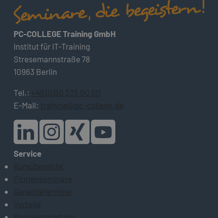
PC-COLLEGE Training GmbH
Institut für IT-Training
Stresemannstraße 78
10963 Berlin
Tel.:
+49 (0)30 235 00 00
E-Mail:
training@pc-college.de
Service
Kursübersicht
Firmenseminare
Garantietermine
Vorteile
Raumvermietung