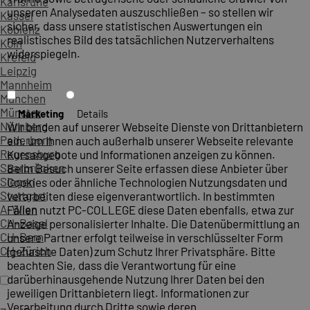
Karlsruhe
unseren Analysedaten auszuschließen – so stellen wir
Kassel
sicher, dass unsere statistischen Auswertungen ein
Koblenz
realistisches Bild des tatsächlichen Nutzerverhaltens
Köln
widerspiegeln.
Krefeld
Leipzig
Mannheim
München
Münster
Marketing
Details
Nürnberg
Wir binden auf unserer Webseite Dienste von Drittanbietern
Paderborn
ein, um Ihnen auch außerhalb unserer Webseite relevante
Regensburg
Kursangebote und Informationen anzeigen zu können.
Saarbrücken
Beim Besuch unserer Seite erfassen diese Anbieter über
Siegen
Cookies oder ähnliche Technologien Nutzungsdaten und
Stuttgart
verarbeiten diese eigenverantwortlich. In bestimmten
A-Wien
Fällen nutzt PC-COLLEGE diese Daten ebenfalls, etwa zur
CH-Basel
Anzeige personalisierter Inhalte. Die Datenübermittlung an
CH-Bern
unsere Partner erfolgt teilweise in verschlüsselter Form
CH-Zürich
(gehashte Daten) zum Schutz Ihrer Privatsphäre. Bitte
beachten Sie, dass die Verantwortung für eine
darüberhinausgehende Nutzung Ihrer Daten bei den
jeweiligen Drittanbietern liegt. Informationen zur
Verarbeitung durch Dritte sowie deren