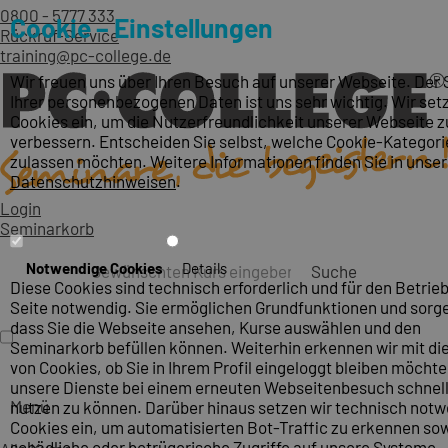
0800 - 5777 333
Cookie – Einstellungen
Rückruf-Service
training@pc-college.de
Wir freuen uns über Ihren Besuch auf unserer Webseite. Der
Ihrer personenbezogenen Daten ist uns sehr wichtig. Wir set
Cookies ein, um die Nutzerfreundlichkeit unserer Webseite z
verbessern. Entscheiden Sie selbst, welche Cookie-Kategori
zulassen möchten. Weitere Informationen finden Sie in unse
Datenschutzhinweisen
.
Login
Seminarkorb
Notwendige Cookies
Details
Suche
Diese Cookies sind technisch erforderlich und für den Betrieb
Seite notwendig. Sie ermöglichen Grundfunktionen und sorge
dass Sie die Webseite ansehen, Kurse auswählen und den
Seminarkorb befüllen können. Weiterhin erkennen wir mit die
von Cookies, ob Sie in Ihrem Profil eingeloggt bleiben möcht
unsere Dienste bei einem erneuten Webseitenbesuch schnel
Menü
nutzen zu können. Darüber hinaus setzen wir technisch not
Cookies ein, um automatisierten Bot-Traffic zu erkennen so
schädliche oder betrügerische Zugriffe auf unsere Systeme