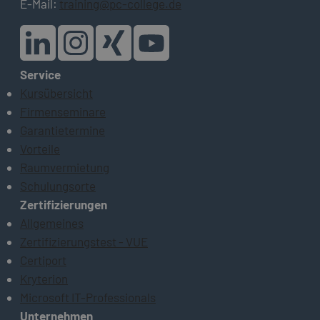
E-Mail:
training@pc-college.de
Service
Kursübersicht
Firmenseminare
Garantietermine
Vorteile
Raumvermietung
Schulungsorte
Zertifizierungen
Allgemeines
Zertifizierungstest - VUE
Certiport
Kryterion
Microsoft IT-Professionals
Unternehmen