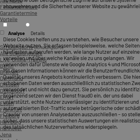
Alle Kurse
abzuwehren und die Sicherheit unserer Website zu gewährlei
Firmenseminare
Garantietermine
Vorteile
Analyse
Details
Diese Cookies helfen uns zu verstehen, wie Besucher unsere
Webseite nutzen. Sie erfassen beispielsweise, welche Seite
Schulungsorte
Schulungsorte
häufigsten aufgerufen werden, wie lange Nutzer auf einzelne
Alle Schulungsorte
verweilen und über welche Kanäle sie zu uns gelangen. Wir
Live-Online-Training
verwenden dafür Dienste wie Google Analytics 4 und Microsoft
Berlin
Mit diesen Informationen können wir die Benutzerfreundlichk
Bremen
Qualität unseres Angebots kontinuierlich verbessern. Die hie
Dortmund
erhobenen Daten werden ausschließlich zu statistischen Z
Dresden
verwendet und nicht dazu genutzt, Sie persönlich zu identifiz
Düsseldorf
Ergänzend setzen wir den Dienst fraud0 ein, der uns dabei
Erfurt
unterstützt, echte Nutzer zuverlässiger zu identifizieren und
Essen
automatisierten Bot-Traffic sowie betrügerische oder schäd
Frankfurt
Crawler von unseren Analysedaten auszuschließen – so stelle
Freiburg
sicher, dass unsere statistischen Auswertungen ein realistis
Hamburg
des tatsächlichen Nutzerverhaltens widerspiegeln.
Hannover
Jena