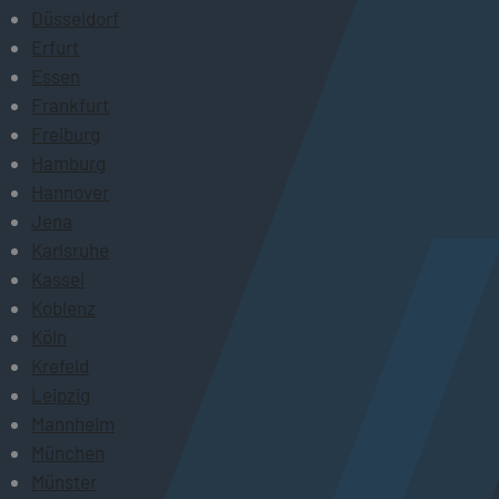
Düsseldorf
Erfurt
Essen
Frankfurt
Freiburg
Hamburg
Hannover
Jena
Karlsruhe
Kassel
Koblenz
Köln
Krefeld
Leipzig
Mannheim
München
Münster