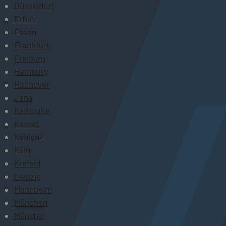
Düsseldorf
Erfurt
Essen
Frankfurt
Freiburg
Hamburg
Hannover
Jena
Karlsruhe
Kassel
Koblenz
Köln
Krefeld
Leipzig
Mannheim
München
Münster