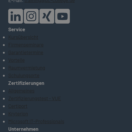
Service
Kursübersicht
Firmenseminare
Garantietermine
Vorteile
Raumvermietung
Schulungsorte
Zertifizierungen
Allgemeines
Zertifizierungstest - VUE
Certiport
Kryterion
Microsoft IT-Professionals
Unternehmen