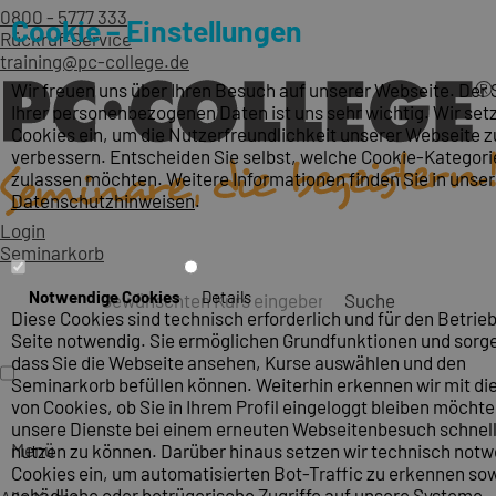
0800 - 5777 333
Cookie – Einstellungen
Rückruf-Service
training@pc-college.de
Wir freuen uns über Ihren Besuch auf unserer Webseite. Der
Ihrer personenbezogenen Daten ist uns sehr wichtig. Wir set
Cookies ein, um die Nutzerfreundlichkeit unserer Webseite z
verbessern. Entscheiden Sie selbst, welche Cookie-Kategori
zulassen möchten. Weitere Informationen finden Sie in unse
Datenschutzhinweisen
.
Login
Seminarkorb
Notwendige Cookies
Details
Suche
Diese Cookies sind technisch erforderlich und für den Betrieb
Seite notwendig. Sie ermöglichen Grundfunktionen und sorge
dass Sie die Webseite ansehen, Kurse auswählen und den
Seminarkorb befüllen können. Weiterhin erkennen wir mit die
von Cookies, ob Sie in Ihrem Profil eingeloggt bleiben möcht
unsere Dienste bei einem erneuten Webseitenbesuch schnel
Menü
nutzen zu können. Darüber hinaus setzen wir technisch not
Cookies ein, um automatisierten Bot-Traffic zu erkennen so
schädliche oder betrügerische Zugriffe auf unsere Systeme