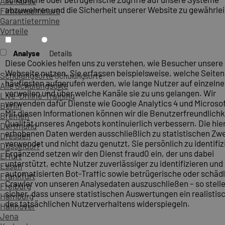
Alle Kurse
abzuwehren und die Sicherheit unserer Website zu gewährlei
Firmenseminare
Garantietermine
Vorteile
Analyse
Details
Diese Cookies helfen uns zu verstehen, wie Besucher unsere
Webseite nutzen. Sie erfassen beispielsweise, welche Seite
Schulungsorte
Schulungsorte
häufigsten aufgerufen werden, wie lange Nutzer auf einzelne
Alle Schulungsorte
verweilen und über welche Kanäle sie zu uns gelangen. Wir
Live-Online-Training
verwenden dafür Dienste wie Google Analytics 4 und Microsoft
Berlin
Mit diesen Informationen können wir die Benutzerfreundlichk
Bremen
Qualität unseres Angebots kontinuierlich verbessern. Die hie
Dortmund
erhobenen Daten werden ausschließlich zu statistischen Z
Dresden
verwendet und nicht dazu genutzt, Sie persönlich zu identifiz
Düsseldorf
Ergänzend setzen wir den Dienst fraud0 ein, der uns dabei
Erfurt
unterstützt, echte Nutzer zuverlässiger zu identifizieren und
Essen
automatisierten Bot-Traffic sowie betrügerische oder schäd
Frankfurt
Crawler von unseren Analysedaten auszuschließen – so stelle
Freiburg
sicher, dass unsere statistischen Auswertungen ein realistis
Hamburg
des tatsächlichen Nutzerverhaltens widerspiegeln.
Hannover
Jena